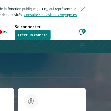
e la fonction publique (SCFP), qui représente le
 des activités.
Consultez les avis aux voyageurs
Se connecter
1
FR
Créer un compte
Les
notifications
sont
masquées