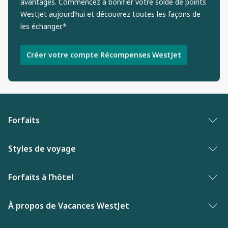
avantages. Commencez à bonifier votre solde de points
WestJet aujourd’hui et découvrez toutes les façons de
les échanger.*
Créer votre compte Récompenses WestJet
Forfaits
Forfaits vacances
Styles de voyage
Palmarès des meilleures vacances
Vacances entre adultes
Forfaits à l’hôtel
Nouveautés de Vacances WestJet
Hôtels primes
Hôtels aux Bahamas
À propos de Vacances WestJet
Hôtels de luxe
Hôtels en Floride