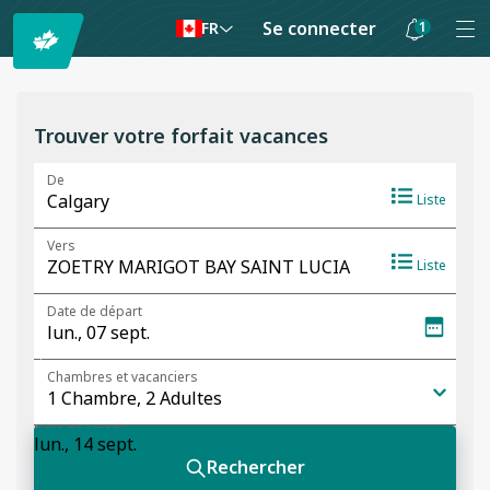
Se connecter
1
FR
Les
notifications
sont
Trouver votre forfait vacances
masquées