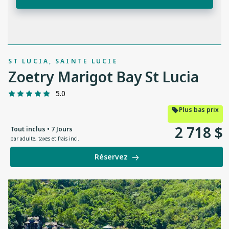
ST LUCIA, SAINTE LUCIE
Zoetry Marigot Bay St Lucia
5.0
Plus bas prix
2
718
$
Tout inclus • 7 Jours
par adulte
,
taxes et frais incl.
Réservez