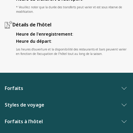
* Veuillez noter que la durée des transferts peut varier et est sous réserve de
modification.
Détails de l’hôtel
Heure de l'enregistrement
:
Heure du départ
:
Les heures d’ouverture et la disponibilité des restaurants et bars peuvent varier
en fonction de l’occupation de l’hôtel tout au long de la saison.
Forfaits
Forfaits vacances
Styles de voyage
Palmarès des meilleures vacances
Vacances entre adultes
Forfaits à l’hôtel
Nouveautés de Vacances WestJet
Hôtels primes