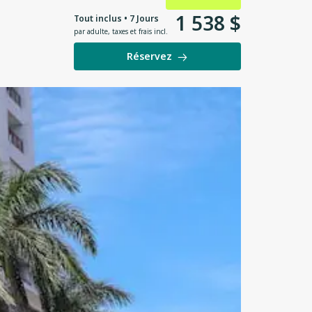
1
538
$
Tout inclus • 7 Jours
par adulte
,
taxes et frais incl.
Réservez