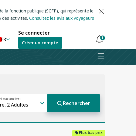
e la fonction publique (SCFP), qui représente le
 des activités.
Consultez les avis aux voyageurs
Se connecter
1
FR
Créer un compte
Les
notifications
sont
masquées
Plus bas prix