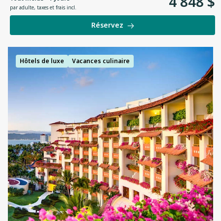
4
848
$
par adulte
,
taxes et frais incl.
Réservez
Hôtels de luxe
Vacances culinaire