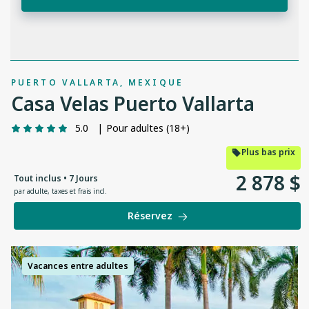
PUERTO VALLARTA, MEXIQUE
Casa Velas Puerto Vallarta
5.0
|
Pour adultes (18+)
Plus bas prix
2
878
$
Tout inclus • 7 Jours
par adulte
,
taxes et frais incl.
Réservez
Vacances entre adultes