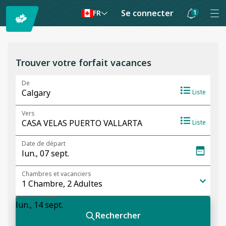
Se connecter
1
FR
Les
notifications
sont
Trouver votre forfait vacances
masquées