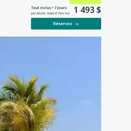
1
493
$
Tout inclus • 7 Jours
par adulte
,
taxes et frais incl.
Réservez