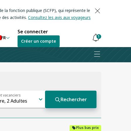
e la fonction publique (SCFP), qui représente le
 des activités.
Consultez les avis aux voyageurs
Se connecter
1
FR
Créer un compte
Les
notifications
sont
masquées
Plus bas prix