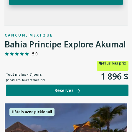
CANCUN, MEXIQUE
Bahia Principe Explore Akumal
5.0
Plus bas prix
1
896
$
Tout inclus • 7 Jours
par adulte
,
taxes et frais incl.
Réservez
Hôtels avec pickleball