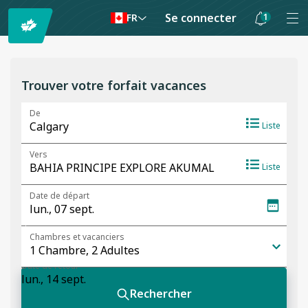
Se connecter
1
FR
Les
notifications
sont
Trouver votre forfait vacances
masquées