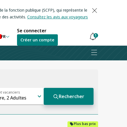
e la fonction publique (SCFP), qui représente le
 des activités.
Consultez les avis aux voyageurs
Se connecter
1
FR
Créer un compte
Les
notifications
sont
masquées
Plus bas prix