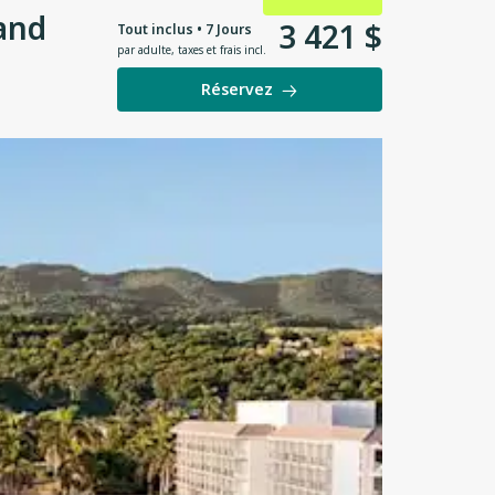
and
3
421
$
Tout inclus • 7 Jours
par adulte
,
taxes et frais incl.
Réservez