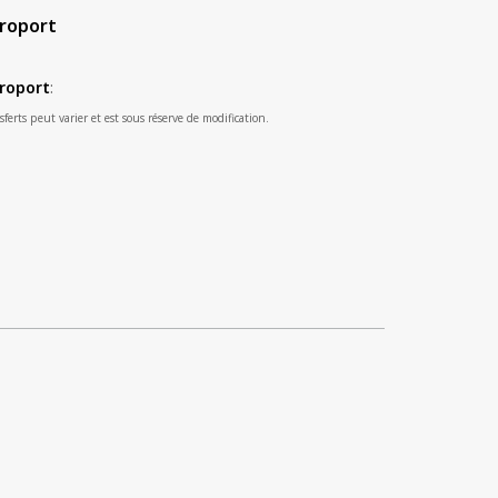
éroport
éroport
:
ferts peut varier et est sous réserve de modification.