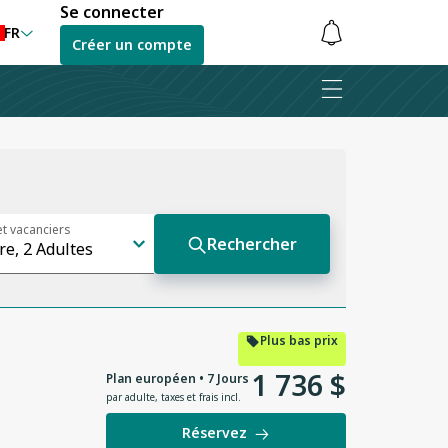
Se connecter
FR
Créer un compte
Les
notifications
sont
masquées
Plus bas prix
1
736
$
Plan européen • 7 Jours
par adulte
,
taxes et frais incl.
Réservez