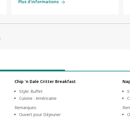
Plus d'informations
s
Chip 'n Dale Critter Breakfast
Nap
Style
:
Buffet
S
Cuisine
:
Américaine
C
Remarques
:
Rem
Ouvert pour Déjeuner
O