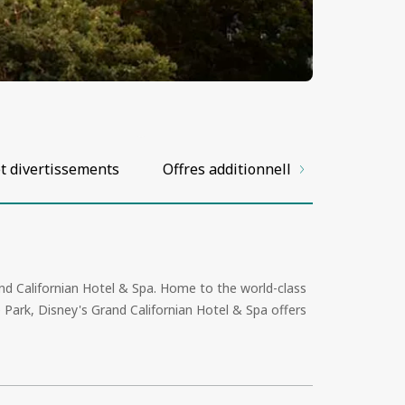
t divertissements
Offres additionnelles
Installa
nd Californian
Hotel
& Spa. Home to the world-class
e
Park,
Disney's Grand Californian
Hotel
& Spa offers