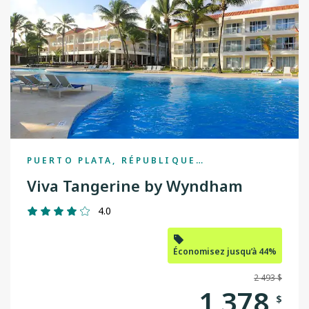
Thunder Bay
Toronto
Vancouver
Victoria
Winnipeg
PUERTO PLATA, RÉPUBLIQUE
Yellowknife
DOMINICAINE
Viva Tangerine by Wyndham
4.0
Économisez jusqu’à 44%
2 493 $
1 378
$