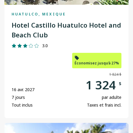
Fort Saint John
HUATULCO, MEXIQUE
Grande Prairie
Hotel Castillo Huatulco Hotel and
Halifax
Beach Club
Kamloops
3.0
Kelowna
Économisez jusqu’à 27%
Nanaimo
1 824 $
Ottawa
1 324
$
16 avr. 2027
Prince George
7 jours
par adulte
Regina
Tout inclus
Taxes et frais incl.
St. John's
Terrace