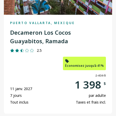
PUERTO VALLARTA, MEXIQUE
Decameron Los Cocos
Guayabitos, Ramada
2.5
Économisez jusqu’à 41%
2 404 $
1 398
$
11 janv. 2027
7 jours
par adulte
Tout inclus
Taxes et frais incl.