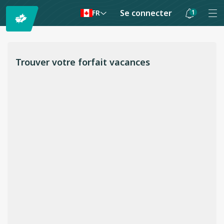
Se connecter
1
FR
Les
notifications
sont
Trouver votre forfait vacances
masquées